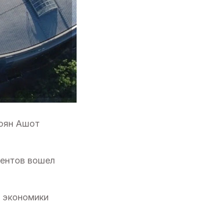
зоян Ашот
дентов вошел
 экономики