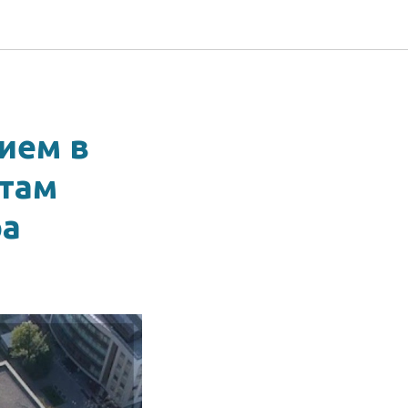
ием в
атам
ра