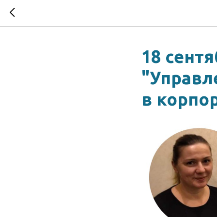
18 сентя
"Управл
в корпо