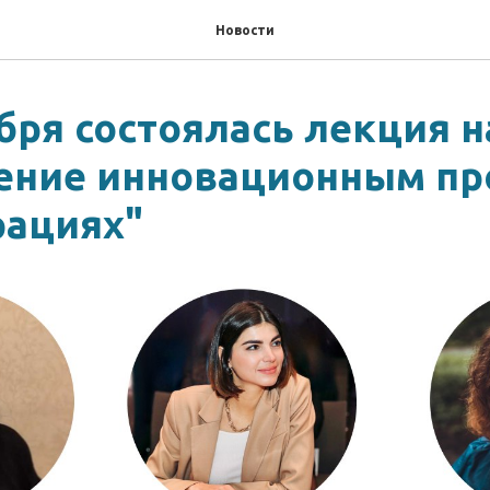
Новости
бря состоялась лекция н
ение инновационным пр
рациях"