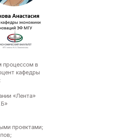
м процессом в
оцент кафедры
:
ании «Лента»
ХБ»
ными проектами;
пов;